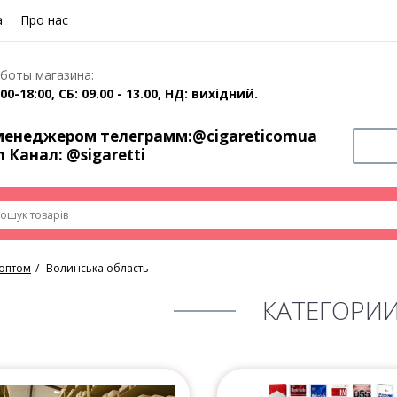
а
Про нас
боты магазина:
00-18:00, СБ: 09.00 - 13.00, НД: вихідний.
 менеджером телеграмм:
@cigareticomua
m Канал:
@sigaretti
 оптом
Волинська область
КАТЕГОРИ