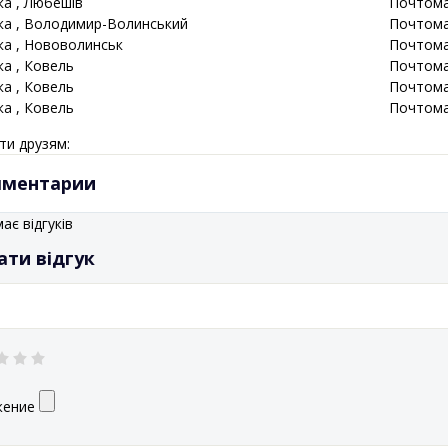
ка
, Любешів
Почтома
ка
, Володимир-Волинський
Почтома
ка
, Нововолинськ
Почтома
ка
, Ковель
Почтома
ка
, Ковель
Почтома
ка
, Ковель
Почтома
ти друзям:
ментарии
ає відгуків
ати відгук
жение