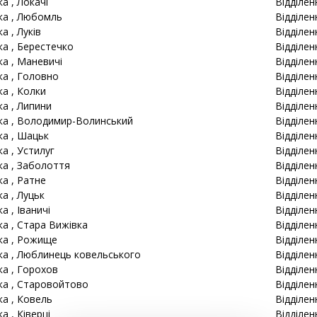
ка
, Локачі
Відділен
ка
, Любомль
Відділен
ка
, Луків
Відділен
ка
, Берестечко
Відділен
ка
, Маневичі
Відділен
ка
, Головно
Відділен
ка
, Колки
Відділен
ка
, Липини
Відділе
ка
, Володимир-Волинський
Відділен
ка
, Шацьк
Відділен
ка
, Устилуг
Відділен
ка
, Заболоття
Відділен
ка
, Ратне
Відділен
ка
, Луцьк
Відділен
ка
, Іваничі
Відділен
ка
, Стара Вижівка
Відділен
ка
, Рожище
Відділен
ка
, Люблинець ковельського
Відділен
ка
, Горохов
Відділен
ка
, Старовойтово
Відділен
ка
, Ковель
Відділен
ка
, Ківерці
Відділен