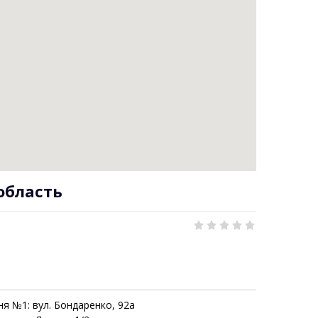
область
ня №1: вул. Бондаренко, 92а