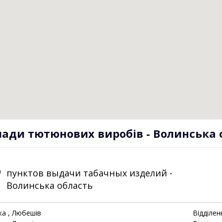
лади тютюнових виробів - Волинська 
7
пунктов выдачи табачных изделий -
Волинська область
ка
, Любешів
Відділен