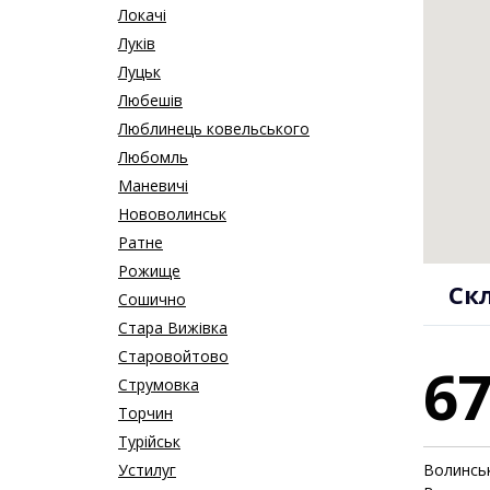
Локачі
Луків
Луцьк
Любешів
Люблинець ковельського
Любомль
Маневичі
Нововолинськ
Ратне
Рожище
Ск
Сошично
Стара Вижівка
Старовойтово
6
Струмовка
Торчин
Турійськ
Устилуг
Волинсь