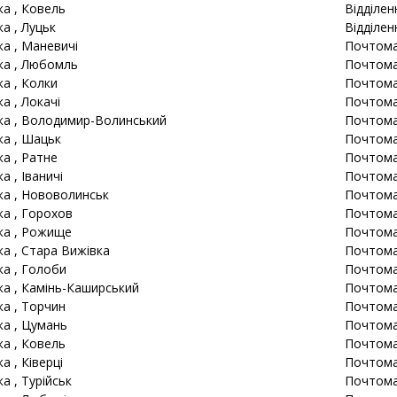
ка
, Ковель
Відділен
ка
, Луцьк
Відділен
ка
, Маневичі
Почтома
ка
, Любомль
Почтома
ка
, Колки
Почтома
ка
, Локачі
Почтома
ка
, Володимир-Волинський
Почтома
ка
, Шацьк
Почтома
ка
, Ратне
Почтома
ка
, Іваничі
Почтома
ка
, Нововолинськ
Почтома
ка
, Горохов
Почтома
ка
, Рожище
Почтома
ка
, Стара Вижівка
Почтома
ка
, Голоби
Почтома
ка
, Камінь-Каширський
Почтома
ка
, Торчин
Почтома
ка
, Цумань
Почтома
ка
, Ковель
Почтома
ка
, Ківерці
Почтомат
ка
, Турійськ
Почтома