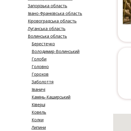
Запорізька область
Івано-Франківська область
Кіровоградська область
Луганська область
Волинська область
Берестечко
Володимир-Волинський
Голоби
Головно
Горохов
Заболоття
Іваничі
Камінь-Каширський
Ківерці
Ковель
Колки
Липини