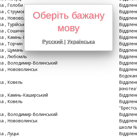
ка
, Голоби
Відділен
ка
, Струмовка
Відділен
Оберіть бажану
ка
, Нововолинськ
Відділен
ка
, Турійськ
Відділен
мову
ка
, Сошично
Відділен
ка
, Камінь-Каширський
Відділен
Русский
|
Українська
ка
, Торчин
Відділен
ка
, Цумань
Відділен
ка
, Любомль
Відділен
ка
, Володимир-Волинський
Відділен
ка
, Нововолинськ
Відділен
Водокан
ка
, Ковель
Відділен
(кінотеат
ка
, Камінь-Каширський
Відділен
ка
, Ковель
Відділен
"Брестсь
ка
, Володимир-Волинський
Відділен
ка
, Нововолинськ
Відділен
школи №
ка
, Луцьк
Відділен