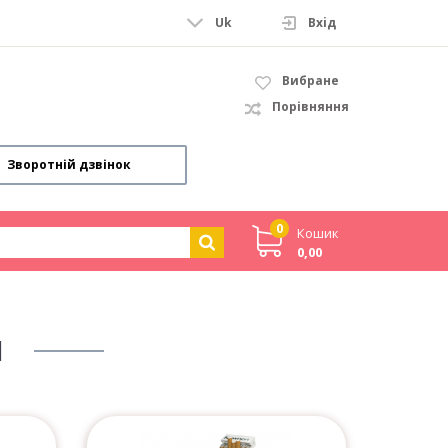
Uk
Вхiд
Вибране
Порівняння
Зворотній дзвінок
0
Кошик
0,00
И