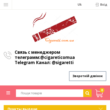
Uk
Вхiд
Связь с менеджером
телеграмм:
@cigareticomua
Telegram Канал:
@sigaretti
Зворотній дзвінок
0
Пункты выдачи