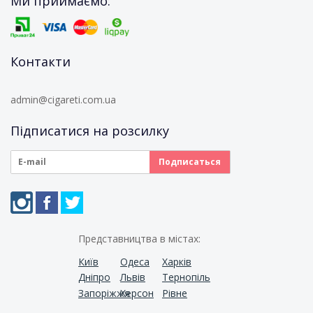
Ми приймаємо:
Контакти
admin@cigareti.com.ua
Підписатися на розсилку
Представництва в містах:
Київ
Одеса
Харків
Дніпро
Львів
Тернопіль
Запоріжжя
Херсон
Рівне