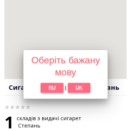
Оберіть бажану
мову
Сигарети оптом в місті Степань
RU
|
UK
1
складів з видачі сигарет
Степань