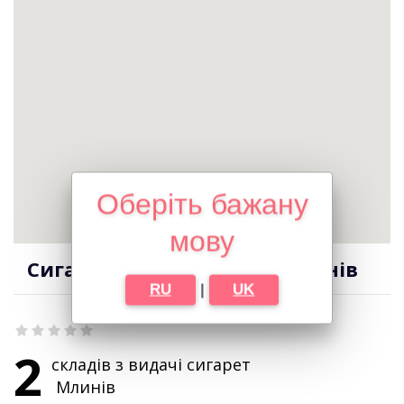
Оберіть бажану
мову
Сигарети оптом в місті Млинів
RU
|
UK
2
складів з видачі сигарет
Млинів