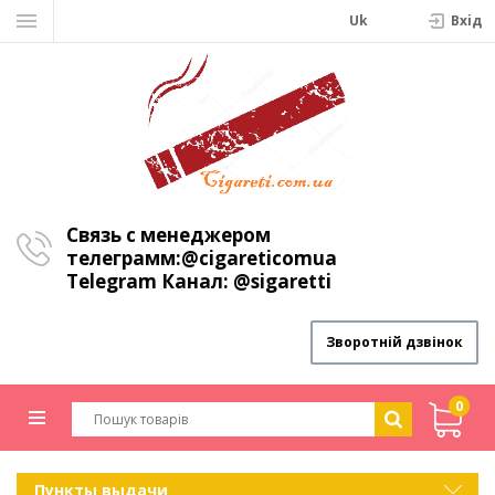
Uk
Вхiд
Связь с менеджером
телеграмм:
@cigareticomua
Telegram Канал:
@sigaretti
Зворотній дзвінок
0
Пункты выдачи