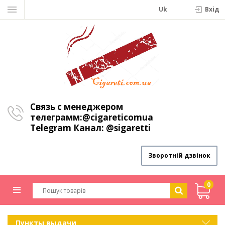
Uk
Вхiд
Связь с менеджером
телеграмм:
@cigareticomua
Telegram Канал:
@sigaretti
Зворотній дзвінок
0
Пункты выдачи