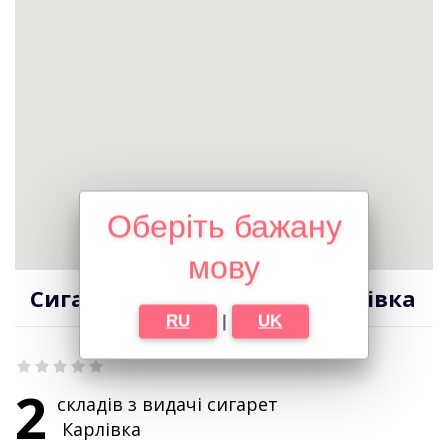
Оберіть бажану
мову
Сигарети оптом в місті Карлівка
RU
|
UK
2
складів з видачі сигарет
Карлівка