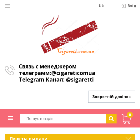
Uk
Вхiд
Связь с менеджером
телеграмм:
@cigareticomua
Telegram Канал:
@sigaretti
Зворотній дзвінок
0
Пункты выдачи