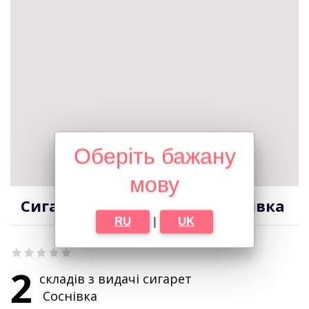
Оберіть бажану
мову
Сигарети оптом в місті Соснівка
RU
|
UK
2
складів з видачі сигарет
Соснівка