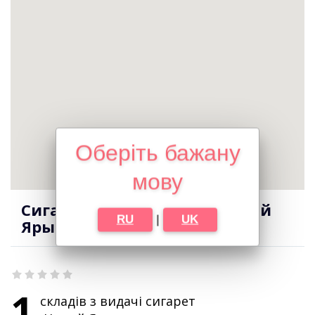
Оберіть бажану
мову
Сигарети оптом в місті Новий
RU
|
UK
Ярычев
1
складів з видачі сигарет