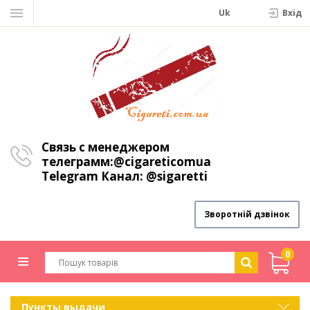
Uk
Вхiд
Связь с менеджером
телеграмм:
@cigareticomua
Telegram Канал:
@sigaretti
Зворотній дзвінок
0
Пункты выдачи