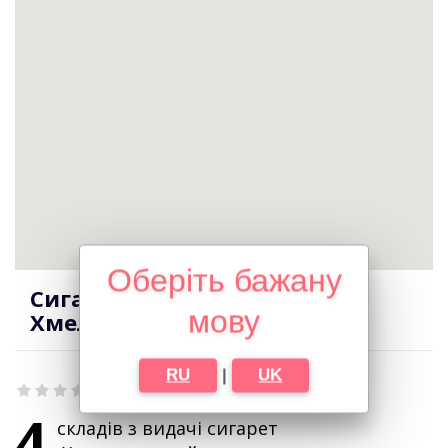
Оберіть бажану
Сигарети оптом в місті
мову
Хмельницький
RU
|
UK
4
складів з видачі сигарет