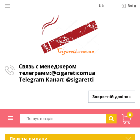
Uk
Вхiд
Связь с менеджером
телеграмм:
@cigareticomua
Telegram Канал:
@sigaretti
Зворотній дзвінок
0
Пункты выдачи