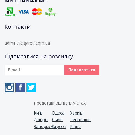
Ми приймаємо:
Контакти
admin@cigareti.com.ua
Підписатися на розсилку
Представництва в містах:
Київ
Одеса
Харків
Дніпро
Львів
Тернопіль
Запоріжжя
Херсон
Рівне