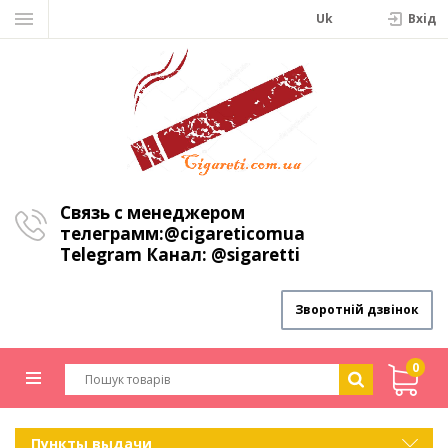
Uk
Вхiд
Связь с менеджером
телеграмм:
@cigareticomua
Telegram Канал:
@sigaretti
Зворотній дзвінок
0
Пункты выдачи