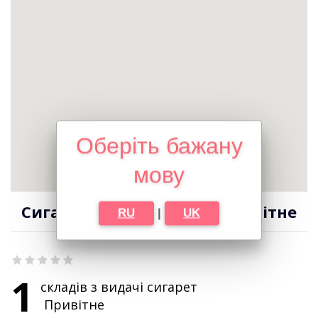
Оберіть бажану
мову
Сигарети оптом в місті Привітне
RU
|
UK
1
складів з видачі сигарет
Привітне