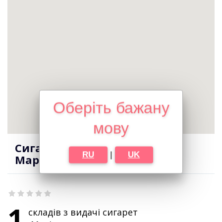
Оберіть бажану
мову
Сигарети оптом в місті
RU
|
UK
Мар'янське
1
складів з видачі сигарет