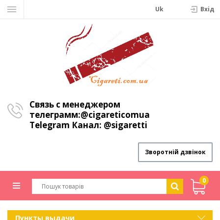
Uk
Вхiд
Связь с менеджером
телеграмм:
@cigareticomua
Telegram Канал:
@sigaretti
Зворотній дзвінок
0
Пункты выдачи