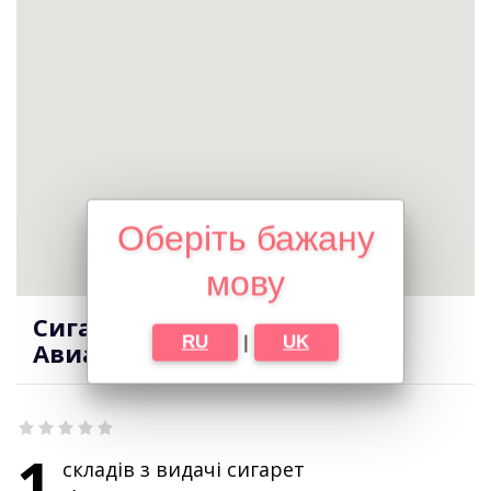
Оберіть бажану
мову
Сигарети оптом в місті
RU
|
UK
Авиаторское
1
складів з видачі сигарет