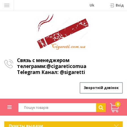
Uk
Вхiд
Связь с менеджером
телеграмм:
@cigareticomua
Telegram Канал:
@sigaretti
Зворотній дзвінок
0
Пункты выдачи