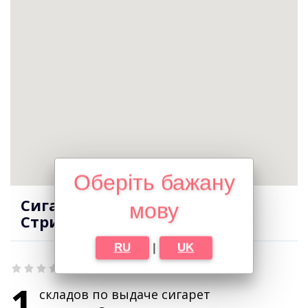
Оберіть бажану
Сигареты оптом в городе
мову
Стрижавка
RU
|
UK
1
складов по выдаче сигарет