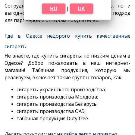
Сотрудничать с нами не только удобно, но и
RU
|
UK
выгодно. Мы гарантируем индивидуальный подход
для партнеров и оптовых покупателей.
Где в Одессе недорого купить качественные
сигареты
Не знаете, где купить сигареты по низким ценам в
Одессе? Добро пожаловать в наш интернет-
магазин! Табачная продукция, которую мы
реализуем, включает такие группы товаров, как:
сигареты украинского производства;
сигареты производства Молдова;
сигареты производства Беларусь;
сигареты производства ОАЭ;
табачная продукция Duty free.
Делать покупки у нас на сайте легко и приятно