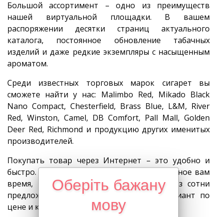
Большой ассортимент – одно из преимуществ
нашей виртуальной площадки. В вашем
распоряжении десятки страниц актуального
каталога, постоянное обновление табачных
изделий и даже редкие экземпляры с насыщенным
ароматом.
Среди известных торговых марок сигарет вы
сможете найти у нас: Malimbo Red, Mikado Black
Nano Compaсt, Chesterfield, Brass Blue, L&M, River
Red, Winston, Camel, DB Comfort, Pall Mall, Golden
Deer Red, Richmond и продукцию других именитых
производителей.
Покупать товар через Интернет – это удобно и
быстро. Зайти на сайт можно в любое удобное вам
Оберіть бажану
время, включая ночное время суток, и из сотни
предложений выбрать оптимальный вариант по
мову
цене и качеству.