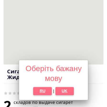
Оберіть бажану
Сигареты оптом в городе
Жидачов
мову
RU
|
UK
2
складов по выдаче сигарет