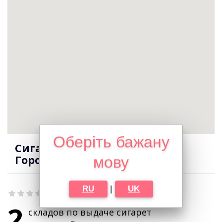
Оберіть бажану
Сигареты оптом в городе
Городок
мову
RU
|
UK
2
складов по выдаче сигарет