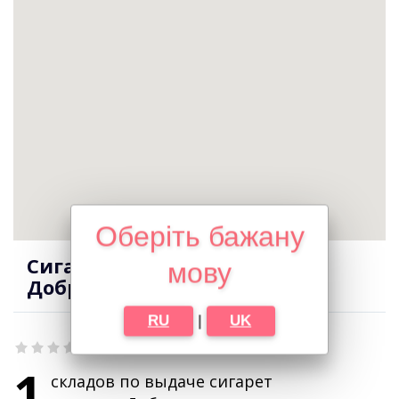
Оберіть бажану
Сигареты оптом в городе
мову
Добротвор
RU
|
UK
1
складов по выдаче сигарет