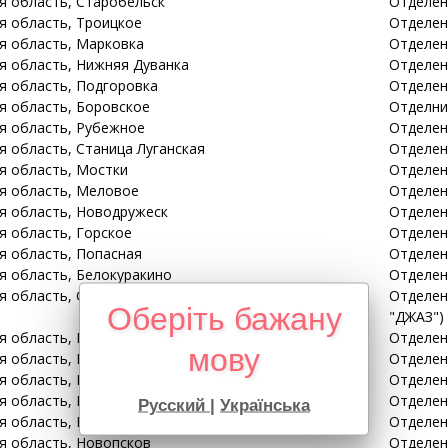
ая
область
, Старобельск
Отделен
ая
область
, Троицкое
Отделени
ая
область
, Марковка
Отделени
ая
область
, Нижняя Дуванка
Отделени
ая
область
, Подгоровка
Отделени
ая
область
, Боровское
Отделние
ая
область
, Рубежное
Отделен
ая
область
, Станица Луганская
Отделен
ая
область
, Мостки
Отделени
ая
область
, Меловое
Отделен
ая
область
, Новодружеск
Отделен
ая
область
, Горское
Отделен
ая
область
, Попасная
Отделени
ая
область
, Белокуракино
Отделени
ая
область
, Северодонецк
Отделени
Оберіть бажану
"ДЖАЗ")
ая
область
, Беловодск
Отделен
мову
ая
область
, Краснореченское
Отделен
ая
область
, Белолуцк
Отделени
ая
область
, Кременная
Отделен
Русский
|
Українська
ая
область
, Новоайдар
Отделени
ая
область
, Новопсков
Отделени