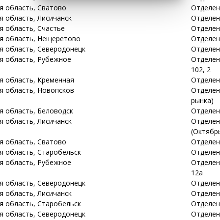
ая
область
, Сватово
Отделени
ая
область
, Лисичанск
Отделен
ая
область
, Счастье
Отделени
ая
область
, Нещеретово
Отделен
ая
область
, Северодонецк
Отделени
ая
область
, Рубежное
Отделени
102, 2
ая
область
, Кременная
Отделен
ая
область
, Новопсков
Отделени
рынка)
ая
область
, Беловодск
Отделени
ая
область
, Лисичанск
Отделен
(Октябр
ая
область
, Сватово
Отделени
ая
область
, Старобельск
Отделени
ая
область
, Рубежное
Отделени
12а
ая
область
, Северодонецк
Отделени
ая
область
, Лисичанск
Отделени
ая
область
, Старобельск
Отделени
ая
область
, Северодонецк
Отделени