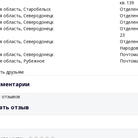
кв. 139
ая
область
, Старобельск
Отделен
ая
область
, Северодонецк
Отделени
ая
область
, Северодонецк
Отделени
ая
область
, Северодонецк
Отделени
23
ая
область
, Северодонецк
Отделени
Народов
ая
область
, Северодонецк
Почтома
ая
область
, Рубежное
Почтома
ть друзьям:
ментарии
т отзывов
ать отзыв