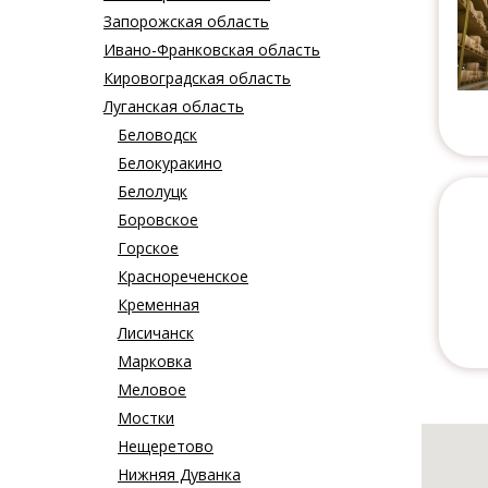
Запорожская область
Ивано-Франковская область
Кировоградская область
Луганская область
Беловодск
Белокуракино
Белолуцк
Боровское
Горское
Краснореченское
Кременная
Лисичанск
Марковка
Меловое
Мостки
Нещеретово
Нижняя Дуванка