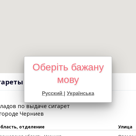
Оберіть бажану
мову
гареты оптом в городе Черниев
Русский
|
Українська
кладов по выдаче сигарет
 городе
Черниев
область, отделение
Улица