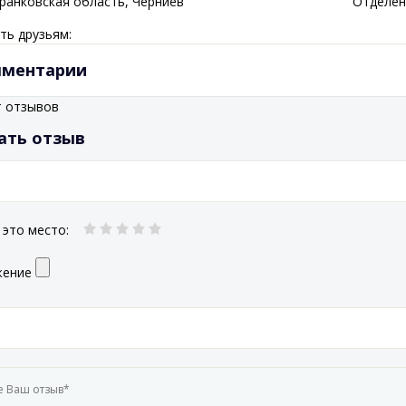
ранковская
область
, Черниев
Отделен
ть друзьям:
ментарии
т отзывов
ать отзыв
 это место
:
жение