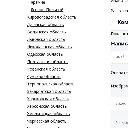
Ивано-Ф
Яремче
Ясенов-Польный
Рассказа
Кировоградская область
Ком
Луганская область
Волынская область
Пока не
Львовская область
Напис
Николаевская область
Одесская область
Полтавская область
Ровенская область
Оцените
Сумская область
Тернопольская область
Изобра
Закарпатская область
Харьковская область
Херсонская область
Хмельницкая область
Черкасская область