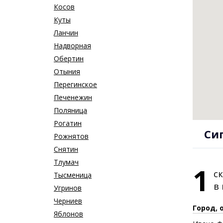
Косов
Куты
Ланчин
Надворная
Обертин
Отыния
Перегинское
Печенежин
Поляница
Рогатин
Си
Рожнятов
Снятин
Тлумач
1
с
Тысменица
в
Угринов
Черниев
Город, 
Яблонов