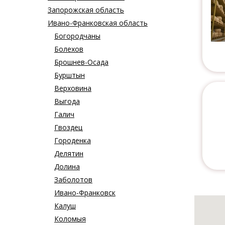
Запорожская область
Ивано-Франковская область
Богородчаны
Болехов
Брошнев-Осада
Бурштын
Верховина
Выгода
Галич
Гвоздец
Городенка
Делятин
Долина
Заболотов
Ивано-Франковск
Калуш
Коломыя