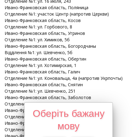
Отделение №1: ул. 16 июля, 243
Ивано-Франковская
область
, Поляница
Отделение №1: участок Центр (напротив Церкви)
Ивано-Франковская
область
, Косов
Отделение №1: ул. Горбового, 8
Ивано-Франковская
область
, Угринов
Отделение №1: ул. Химиков, 5б
Ивано-Франковская
область
, Богородчаны
Відділення №1: ул. Шевченко, 5б
Ивано-Франковская
область
, Обертин
Отделение №1: ул. Хотимирская, 1
Ивано-Франковская
область
, Галич
Отделение №1: ул. Коновальца, 4а (напротив Укрпочты)
Ивано-Франковская
область
, Снятин
Отделение №1: ул. Шевченко, 251
Ивано-Франковская
область
, Заболотов
Отделение №1: ул. М. Грушевского, 3
Ивано-Франковская
область
, Рогатин
Оберіть бажану
Отделение № 1: ул. Галицкая, 50с
Ивано-Франковская
область
, Перегинское
мову
Отделение №1: ул. Сечевых Стрельцов, 26
Ивано-Франковская
область
, Брошнев-Осада