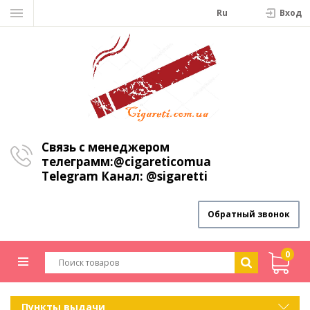
Ru
Вход
Связь с менеджером
телеграмм:
@cigareticomua
Telegram Канал:
@sigaretti
Обратный звонок
0
Пункты выдачи