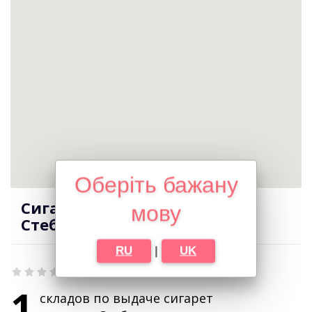
Оберіть бажану
Сигареты оптом в городе
мову
Стеблев
RU
|
UK
1
складов по выдаче сигарет