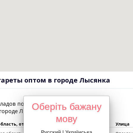
гареты оптом в городе Лысянка
кладов по выдаче сигарет
Оберіть бажану
 городе
Лысянка
мову
область, отделение
Улица
Русский
|
Українська