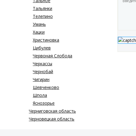
Тальное
Тальянки
Телепино
Умань
Хацки
Христиновка
Цибулев
Червоная Слобода
Черкассы
Чернобай
Чигирин
Шевченково
Шпола
Яснозорье
Черниговская область
Черновецкая область