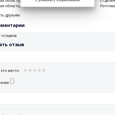
кая
область
, Лысянка
Отделени
кая
область
, Лысянка
Почтома
ть друзьям:
ментарии
т отзывов
ать отзыв
 это место
:
жение