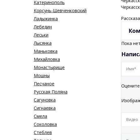
Черкасс
Катеринополь
Черкасс
Корсунь-Шевченковский
Рассказа
Ладыжинка
Лебедин
Ком
Леськи
Лысянка
Пока не
Маньковка
Напис
Михайловка
Монастырище
Мошны
Песчаное
Оцените
Русская Поляна
Сагуновка
Изобра
Сигнаевка
Смела
Соколовка
Стеблев