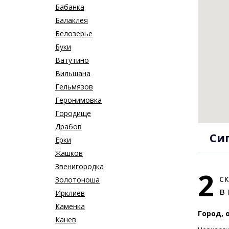
Бабанка
Балаклея
Белозерье
Буки
Ватутино
Вильшана
Гельмязов
Геронимовка
Городище
Драбов
Си
Ерки
Жашков
Звенигородка
2
с
Золотоноша
в
Ирклиев
Каменка
Город, 
Канев